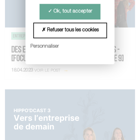
Ok, tout accepter
Refuser tous les cookies
entreprise de demain
Stratégie d'entreprise
Personnaliser
DES ENTREPRISES QUI ONT SAUTÉ LE PAS -
[FOCUS ENTREPRISE DE DEMAIN - ÉPISODE 9]
18.04.2023
VOIR LE POST