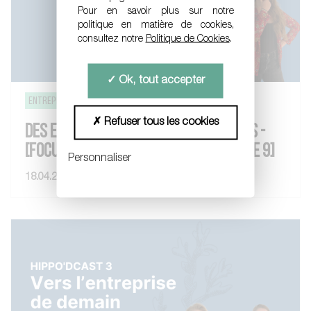
Pour en savoir plus sur notre
politique en matière de cookies,
consultez notre
Politique de Cookies
.
Ok, tout accepter
entreprise de demain
Stratégie d'entreprise
Refuser tous les cookies
DES ENTREPRISES QUI ONT SAUTÉ LE PAS -
[FOCUS ENTREPRISE DE DEMAIN - ÉPISODE 9]
Personnaliser
18.04.2023
VOIR LE POST