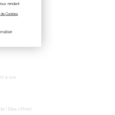
INDRE
vous rendant
e de Cookies
.
naliser
es mis en ligne tous
nt à vos
e ! Elles offrent