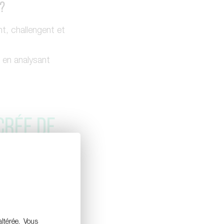
 ?
t, challengent et
, en analysant
CRÉE DE
 SITE QUI
E
TRE
altérée. Vous