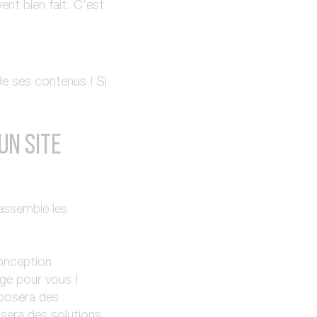
nt bien fait. C’est
de ses contenus ! Si
UN SITE
rassemblé les
conception
ge pour vous !
posera des
osera des solutions