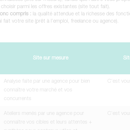
choisir parmi les offres existantes (site tout fait).
donc compris :
la qualité attendue et la richesse des foncti
 fait votre site (prêt à l’emploi, freelance ou agence).
Site sur mesure
Sit
Analyse faite par une agence pour bien
C’est vous
connaître votre marché et vos
concurrents
Ateliers menés par une agence pour
C’est vous
connaître vos cibles et leurs attentes +