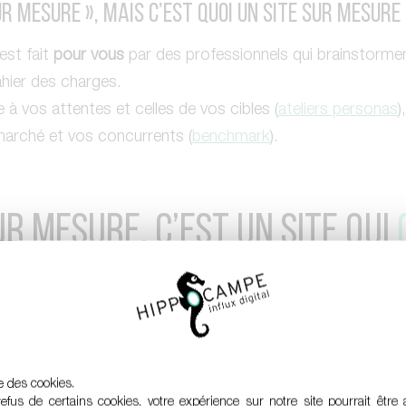
ur mesure », mais c’est quoi un site sur mesure
est fait
pour vous
par des professionnels qui brainstormen
hier des charges.
à vos attentes et celles de vos cibles (
ateliers personas
)
arché et vos concurrents (
benchmark
).
UR MESURE, C’EST UN SITE QUI
MENT
, VOIRE
DE L’ÉMOTION
. UN
’ENVIE DE VOUS CONSULTER
,
D
ER AVEC VOUS
,
D’ACHETER VO
se des cookies.
fus de certains cookies, votre expérience sur notre site pourrait être 