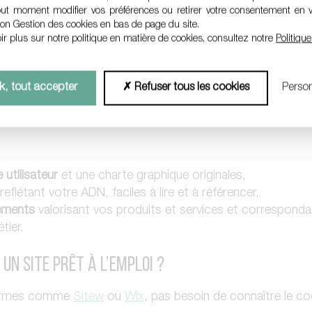
OU VOTRE SERVICE
OU DE
REJO
out moment modifier vos préférences ou retirer votre consentement en 
ion Gestion des cookies en bas de page du site.
UIPE
!
ir plus sur notre politique en matière de cookies, consultez notre
Politiqu
, tout accepter
Refuser tous les cookies
Person
esure, c’est disposer d’
un site qui sort de la
masse
des sit
 utilisateur
et une charte graphique originales,
reflétant votre ADN, faciles à lire et à référencer,
ements
valorisant vos produits et services et corresponda
tier.
 un site prêt à l’emploi ?
formes comme
Sitew
ou
Wix
, pas besoin de connaître le cod