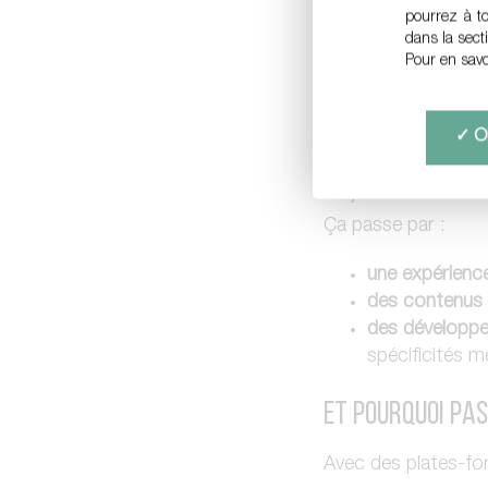
PRODUIT 
pourrez à t
dans la sect
VOTRE ÉQ
Pour en savo
Ok
Faire un site sur m
les jours.
Ça passe par :
une expérience
des contenus
des développ
spécificités mé
Et pourquoi pas
Avec des plates-