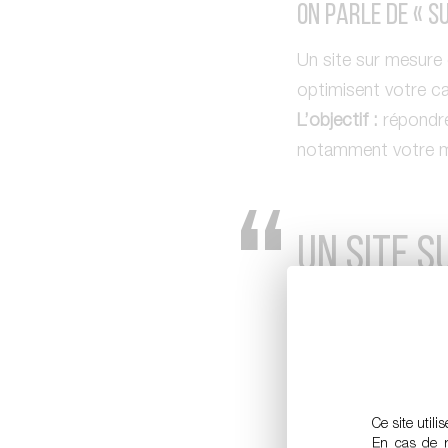
On parle de « s
Un site sur mesure 
optimisent votre ca
L’objectif :
répondre 
notamment votre m
UN SITE S
L’ENGAGE
SUSCITE
L
TRAVAILL
Ce site utili
En cas de re